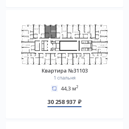
Квартира №31103
1 спальня
2
44,3 м
30 258 937