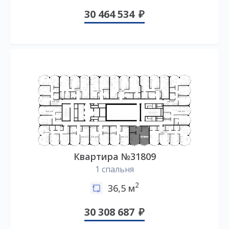
30 464 534
Квартира №31809
1 спальня
2
36,5 м
30 308 687