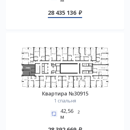
28 435 136
Квартира №30915
1 спальня
42,56
2
м
28 392 669