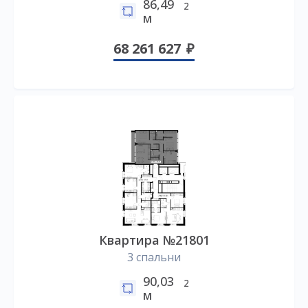
86,49
2
м
68 261 627
Квартира №21801
3 спальни
90,03
2
м