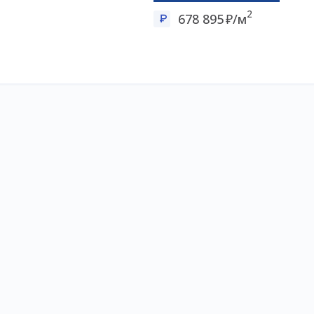
2
678 895
/м