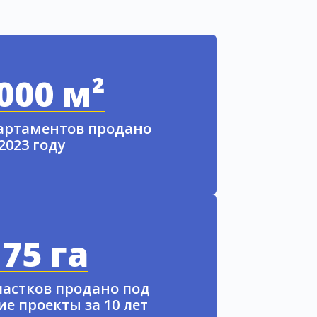
000 м²
партаментов продано
 2023 году
75 га
частков продано под
е проекты за 10 лет