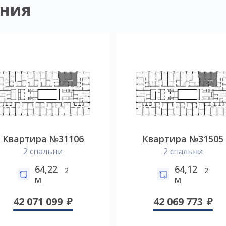
ния
Квартира №31106
Квартира №31505
2 спальни
2 спальни
64,22
64,12
2
2
м
м
42 071 099
42 069 773