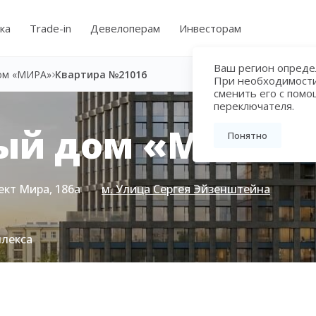
ка
Trade-in
Девелоперам
Инвесторам
Ваш регион определ
ом «МИРА»
Квартира №21016
При необходимост
сменить его с пом
переключателя.
ый дом «МИРА»
Понятно
ект Мира, 186а
м. Улица Сергея Эйзенштейна
плекса