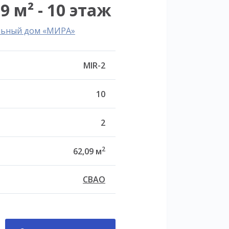
9 м² - 10 этаж
льный дом «МИРА»
MIR-2
10
2
2
62,09 м
СВАО