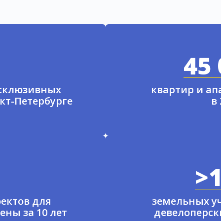
45 
ксклюзивных
квартир и а
нкт-Петербурге
в
>1
ектов для
земельных у
ены за 10 лет
девелоперски