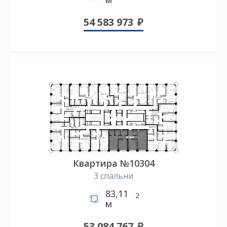
54 583 973
Квартира №10304
3 спальни
83,11
2
м
53 084 767