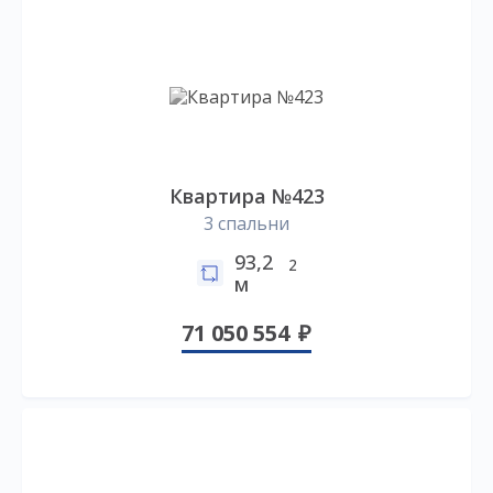
Квартира №423
3 спальни
93,2
2
м
71 050 554