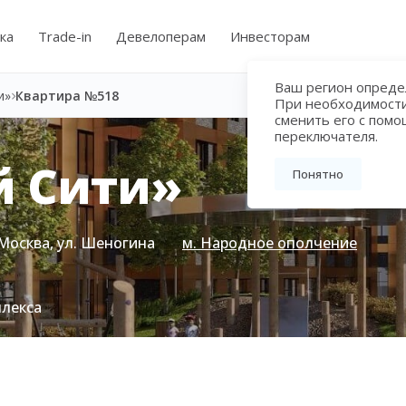
ка
Trade-in
Девелоперам
Инвесторам
Ваш регион определ
и»
Квартира №518
При необходимост
сменить его с пом
переключателя.
й Сити»
Понятно
Москва, ул. Шеногина
м. Народное ополчение
плекса