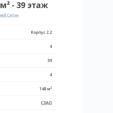
м² - 39 этаж
ней Сити»
Корпус 2.2
4
39
4
2
148 м
СЗАО