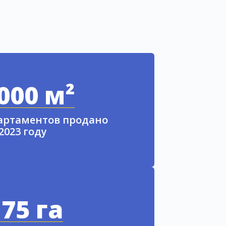
000 м²
партаментов продано
 2023 году
75 га