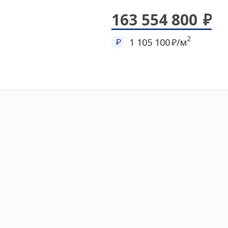
163 554 800
2
1 105 100
/м