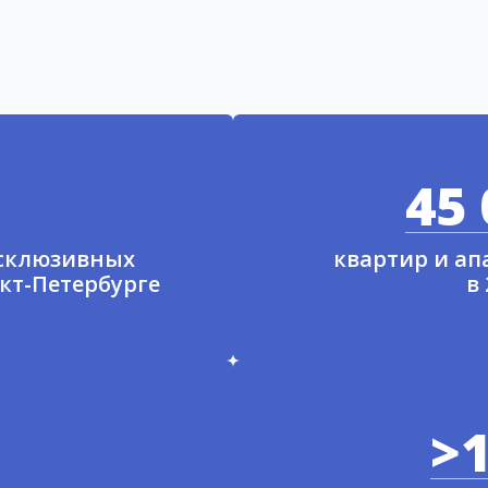
45 
ксклюзивных
квартир и а
нкт-Петербурге
в
>1