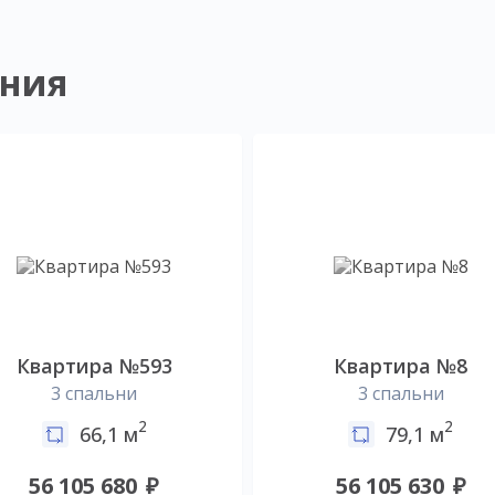
ния
Квартира №593
Квартира №8
3 спальни
3 спальни
2
2
66,1 м
79,1 м
56 105 680
56 105 630