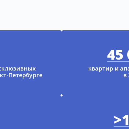
45 
ксклюзивных
квартир и а
нкт-Петербурге
в
>1