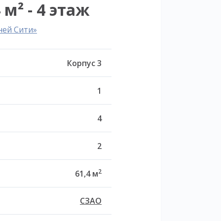
 м² - 4 этаж
ней Сити»
Корпус 3
1
4
2
2
61,4 м
СЗАО