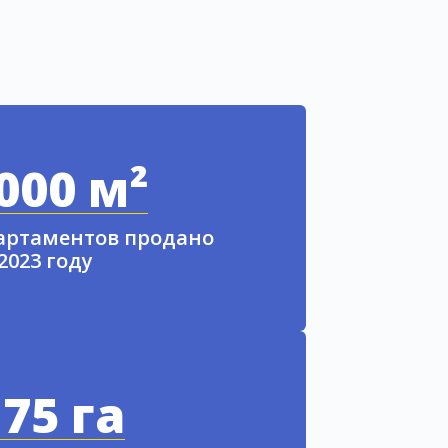
000 м²
партаментов продано
 2023 году
75 га