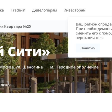
ка
Trade-in
Девелоперам
Инвесторам
Ваш регион определ
и»
Квартира №25
При необходимост
сменить его с пом
переключателя.
й Сити»
Понятно
Москва, ул. Шеногина
м. Народное ополчение
плекса