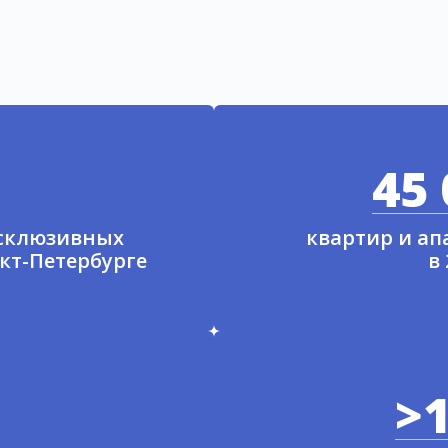
45 
ксклюзивных
квартир и а
нкт-Петербурге
в
>1