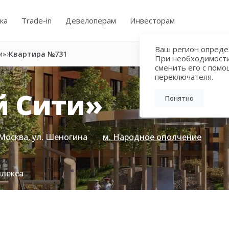
ка
Trade-in
Девелоперам
Инвесторам
Ваш регион определ
и»
Квартира №731
При необходимост
сменить его с пом
переключателя.
й Сити»
Понятно
Москва, ул. Шеногина
м. Народное ополчение
плекса