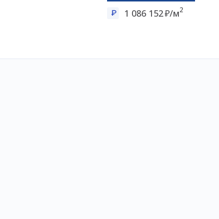
2
1 086 152
/м