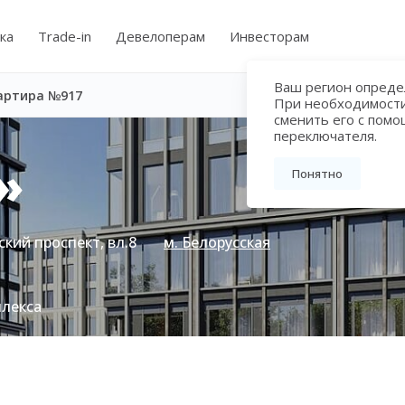
ка
Trade-in
Девелоперам
Инвесторам
Ваш регион определ
артира №917
При необходимост
сменить его с пом
переключателя.
»
Понятно
кий проспект, вл.8
м. Белорусская
плекса