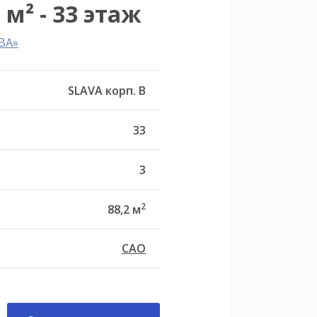
 м² - 33 этаж
ВА»
SLAVA корп. В
33
3
2
88,2 м
САО