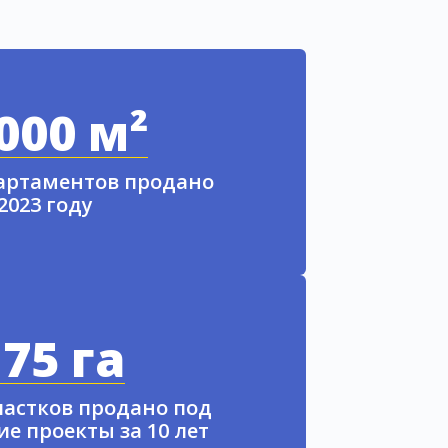
000 м²
партаментов продано
 2023 году
75 га
частков продано под
е проекты за 10 лет