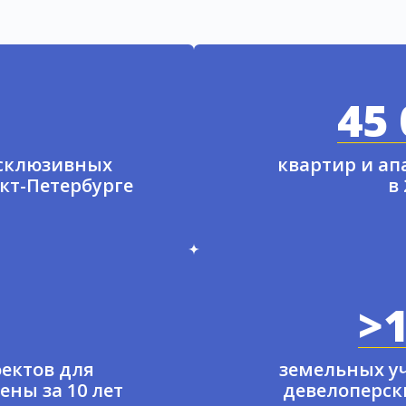
45 
ксклюзивных
квартир и а
нкт-Петербурге
в
>1
ектов для
земельных у
ены за 10 лет
девелоперски