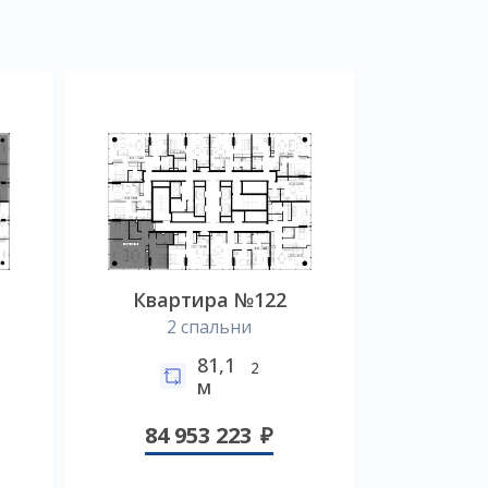
Квартира №122
2 спальни
81,1
2
м
84 953 223