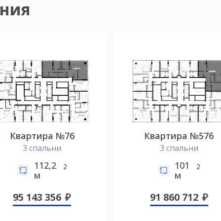
ния
Квартира №76
Квартира №576
3 спальни
3 спальни
112,2
101
2
2
м
м
95 143 356
91 860 712