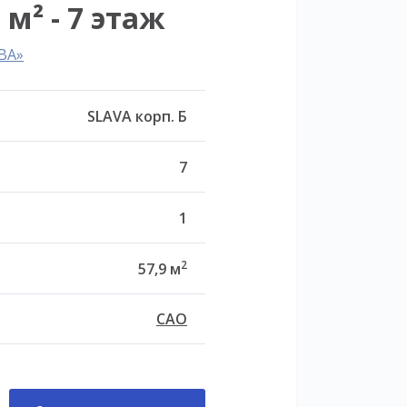
 м² - 7 этаж
ВА»
SLAVA корп. Б
7
1
2
57,9 м
САО