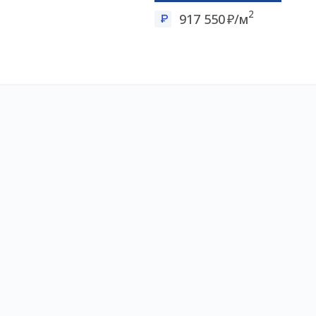
2
917 550
/м