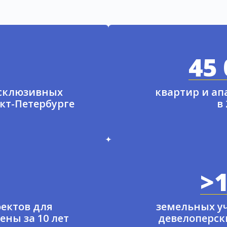
45 
ксклюзивных
квартир и а
нкт-Петербурге
в
>1
ектов для
земельных у
ены за 10 лет
девелоперски