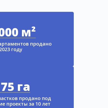
000 м²
партаментов продано
 2023 году
75 га
частков продано под
е проекты за 10 лет