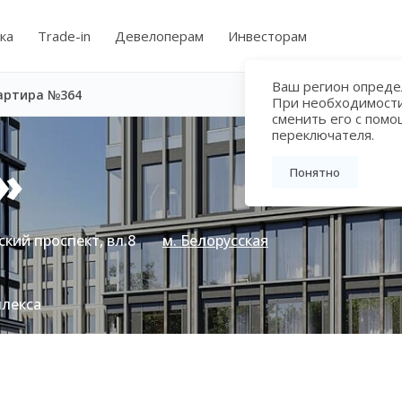
ка
Trade-in
Девелоперам
Инвесторам
Ваш регион определ
артира №364
При необходимост
сменить его с пом
переключателя.
»
Понятно
кий проспект, вл.8
м. Белорусская
плекса