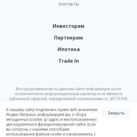
Контакты
Инвесторам
Партнерам
Ипотека
Trade In
Вся представленная на данном сайте информация носит
исключительно информационный характер и не является
публичной офертой, определяемой положениями ст. 437 ГК РФ.
Опубликованная на данном сайте информация может быть
изменена в любое время без предварительного уведомления.
К нашему сайту подключен сервис веб-аналитики
Закрыть
Яндекс Метрика, информируем вас о сборе
метаданных (cookie, ip-адрес и местоположение)
© Nikoliers 2026
для корректного функционирования сайта. Если
Положение об обработке персональных данных
Карта сайта
вы согласны с нашими способами
использования файлов cookie и ознакомились с
Разработка Pictus