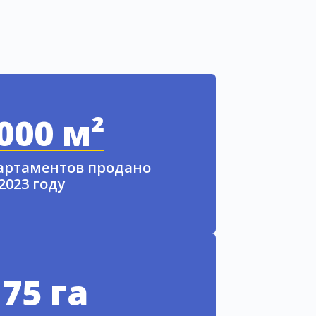
000 м²
партаментов продано
 2023 году
75 га