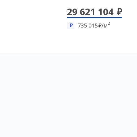
29 621 104
2
735 015
/м