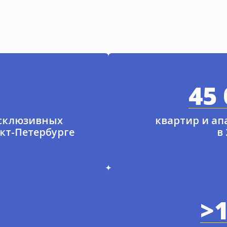
45 
ксклюзивных
квартир и а
нкт-Петербурге
в
>1