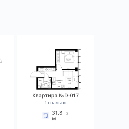
Квартира №D-017
1 спальня
31,8
2
м