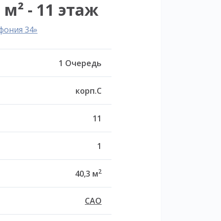
 м² - 11 этаж
фония 34»
1 Очередь
корп.C
11
1
2
40,3 м
САО