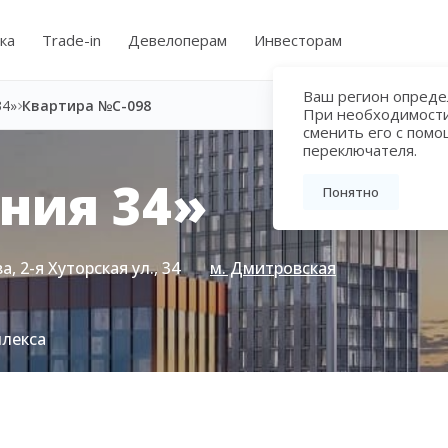
ка
Trade-in
Девелоперам
Инвесторам
Ваш регион определ
34»
Квартира №C-098
При необходимост
сменить его с пом
переключателя.
ния 34»
Понятно
, 2-я Хуторская ул., 34
м. Дмитровская
плекса