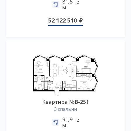
81,5
2
м
52 122 510
Квартира №B-251
3 спальни
91,9
2
м