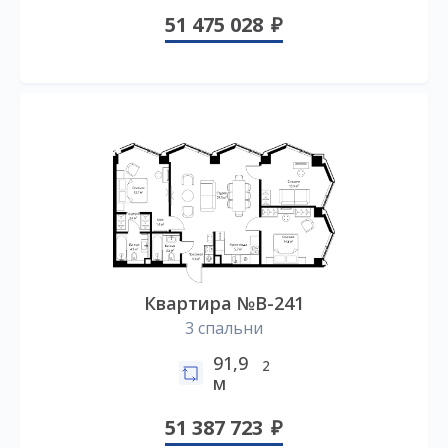
51 475 028
Квартира №B-241
3 спальни
91,9
2
м
51 387 723