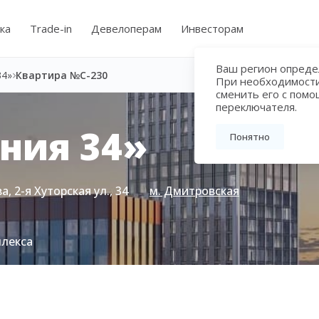
ка
Trade-in
Девелоперам
Инвесторам
Ваш регион определ
34»
Квартира №C-230
При необходимост
сменить его с пом
переключателя.
ния 34»
Понятно
, 2-я Хуторская ул., 34
м. Дмитровская
плекса