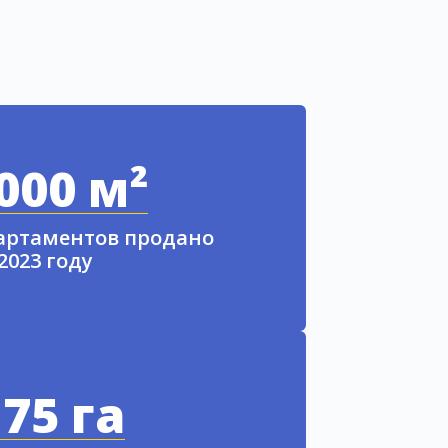
000 м²
партаментов продано
 2023 году
75 га