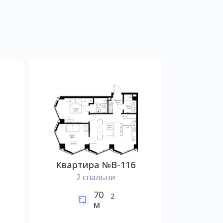
Квартира №B-116
2 спальни
70
2
м