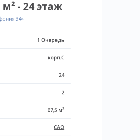
 м² - 24 этаж
фония 34»
1 Очередь
корп.C
24
2
2
67,5 м
САО