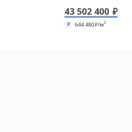
43 502 400
2
644 480
/м