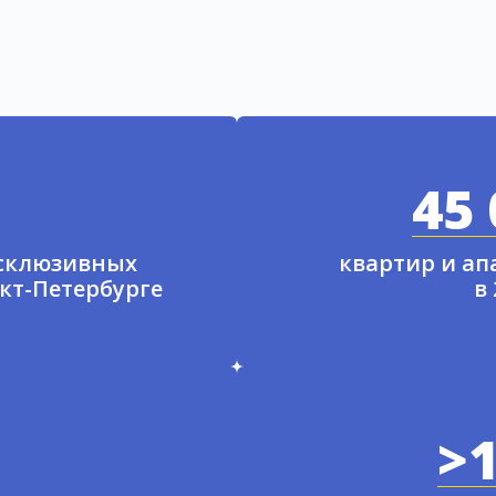
45 
ксклюзивных
квартир и а
нкт-Петербурге
в
>1