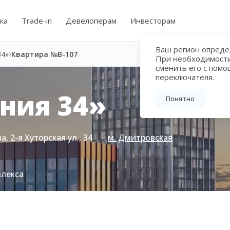
ка
Trade-in
Девелоперам
Инвесторам
Ваш регион определ
34»
Квартира №B-107
При необходимост
сменить его с пом
переключателя.
ния 34»
Понятно
, 2-я Хуторская ул., 34
м. Дмитровская
плекса