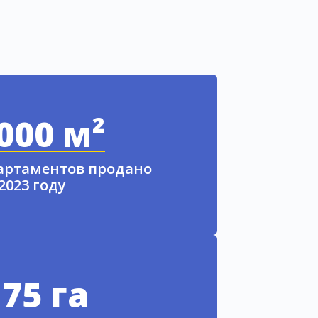
000 м²
партаментов продано
 2023 году
75 га