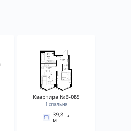
Квартира №B-085
1 спальня
39,8
2
м