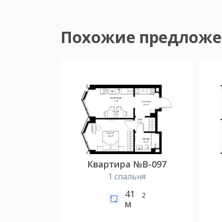
Похожие предложе
Квартира №B-097
1 спальня
41
2
м