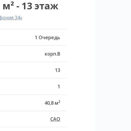
 м² - 13 этаж
фония 34»
1 Очередь
корп.B
13
1
2
40,8 м
САО