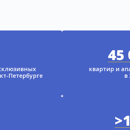
45 
ксклюзивных
квартир и а
нкт-Петербурге
в
>1