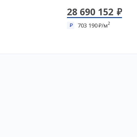
28 690 152
2
703 190
/м