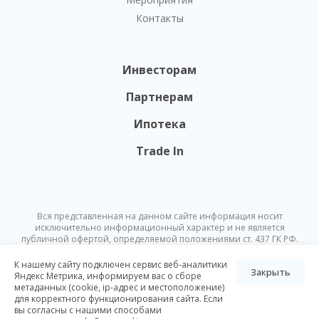
Контакты
Инвесторам
Партнерам
Ипотека
Trade In
Вся представленная на данном сайте информация носит
исключительно информационный характер и не является
публичной офертой, определяемой положениями ст. 437 ГК РФ.
Опубликованная на данном сайте информация может быть
изменена в любое время без предварительного уведомления.
К нашему сайту подключен сервис веб-аналитики
Закрыть
Яндекс Метрика, информируем вас о сборе
метаданных (cookie, ip-адрес и местоположение)
© Nikoliers 2026
для корректного функционирования сайта. Если
Положение об обработке персональных данных
Карта сайта
вы согласны с нашими способами