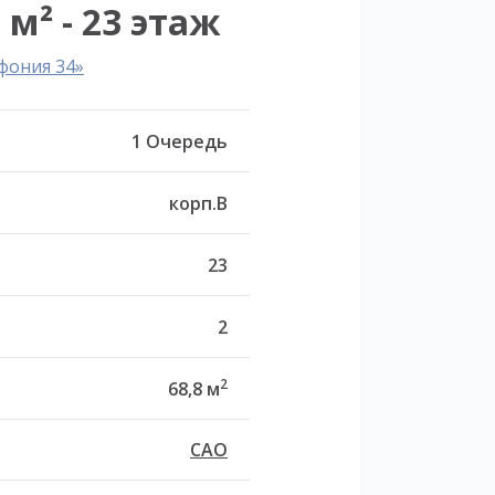
 м² - 23 этаж
фония 34»
1 Очередь
корп.B
23
2
2
68,8 м
САО