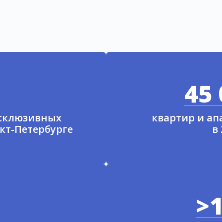
45 
ксклюзивных
квартир и а
нкт-Петербурге
в
>1