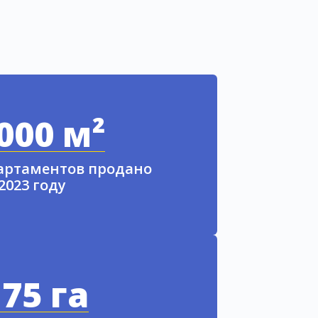
000 м²
партаментов продано
 2023 году
75 га