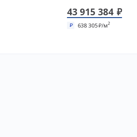
43 915 384
2
638 305
/м