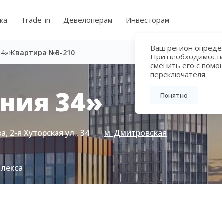
ка
Trade-in
Девелоперам
Инвесторам
Ваш регион определ
34»
Квартира №B-210
При необходимост
сменить его с пом
переключателя.
ния 34»
Понятно
, 2-я Хуторская ул., 34
м. Дмитровская
плекса