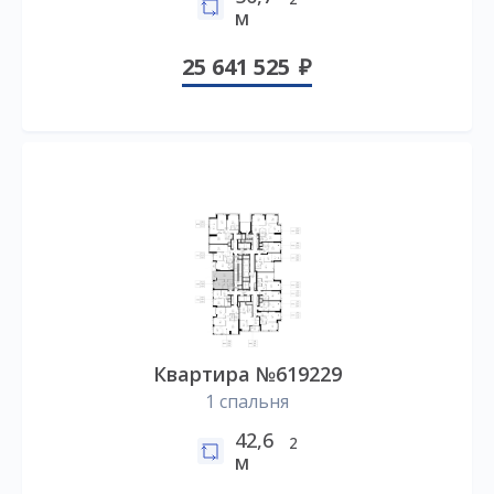
м
25 641 525
Квартира №619229
1 спальня
42,6
2
м