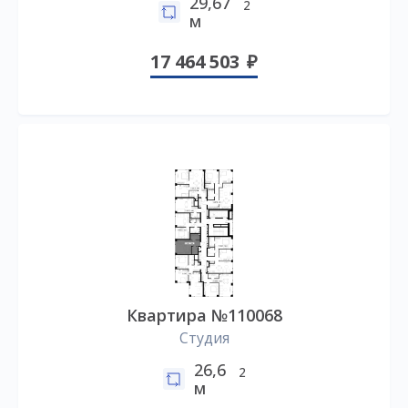
29,67
2
м
17 464 503
Квартира №110068
Студия
26,6
2
м