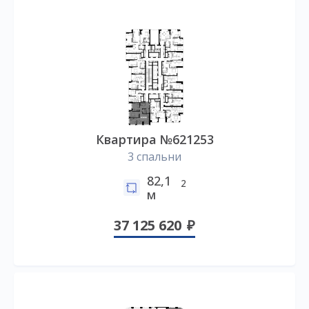
Квартира №621253
3 спальни
82,1
2
м
37 125 620