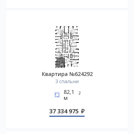
Квартира №624292
3 спальни
82,1
2
м
37 334 975