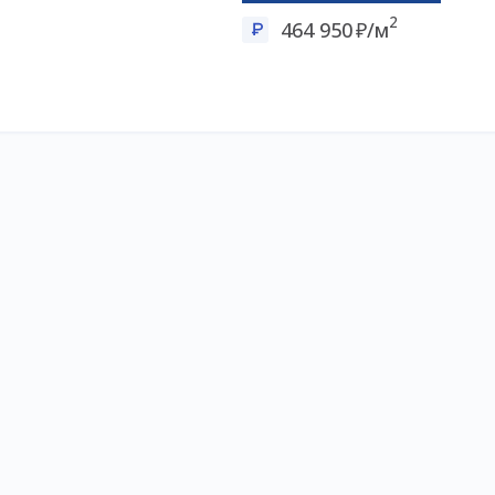
2
464 950
/м