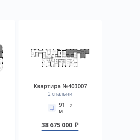
Квартира №403007
2 спальни
91
2
м
38 675 000