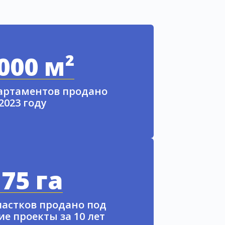
000 м²
партаментов продано
 2023 году
75 га
частков продано под
е проекты за 10 лет