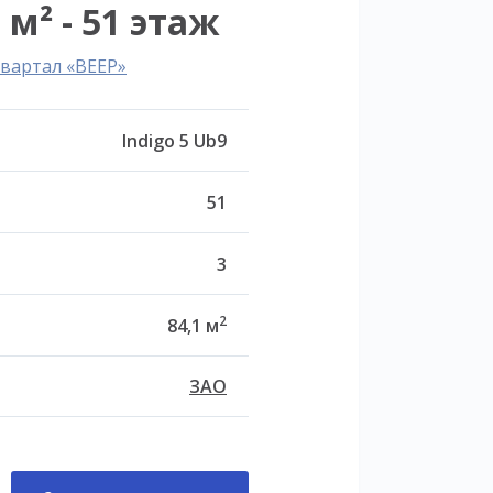
 м² - 51 этаж
вартал «ВЕЕР»
Indigo 5 Ub9
51
3
2
84,1 м
ЗАО