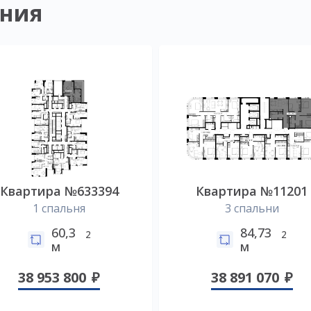
ния
Квартира №633394
Квартира №11201
1 спальня
3 спальни
60,3
84,73
2
2
м
м
38 953 800
38 891 070