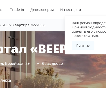
ка
Trade-in
Девелоперам
Инвесторам
Ваш регион определ
«ВЕЕР»
Квартира №551586
При необходимост
сменить его с пом
переключателя.
тал «ВЕЕР»
Понятно
ул. Верейская 29
м. Давыдково
плекса