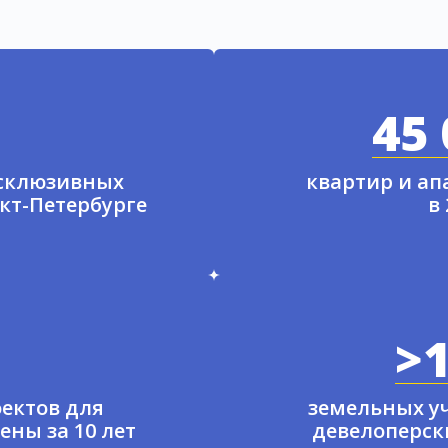
45 
ксклюзивных
квартир и а
нкт-Петербурге
в
>1
ектов для
земельных у
ены за 10 лет
девелоперски