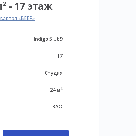
² - 17 этаж
вартал «ВЕЕР»
Indigo 5 Ub9
17
Студия
2
24 м
ЗАО