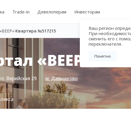
ка
Trade-in
Девелоперам
Инвесторам
Ваш регион определ
«ВЕЕР»
Квартира №517215
При необходимост
сменить его с пом
переключателя.
тал «ВЕЕР»
Понятно
ул. Верейская 29
м. Давыдково
плекса