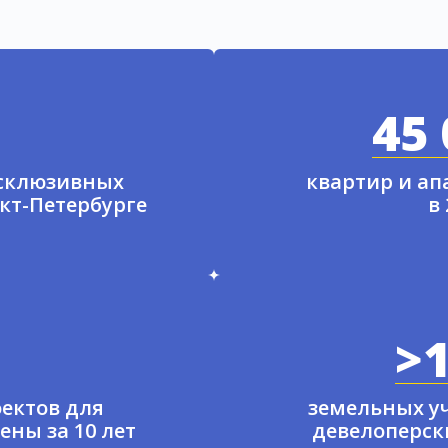
45 
ксклюзивных
квартир и а
нкт-Петербурге
в
>1
ектов для
земельных у
ены за 10 лет
девелоперски