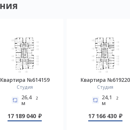
ния
Квартира №614159
Квартира №61922
Студия
Студия
26,4
24,1
2
2
м
м
17 189 040
17 166 430