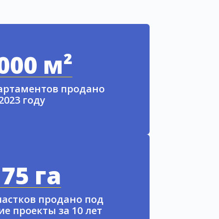
000 м²
партаментов продано
 2023 году
75 га
частков продано под
е проекты за 10 лет