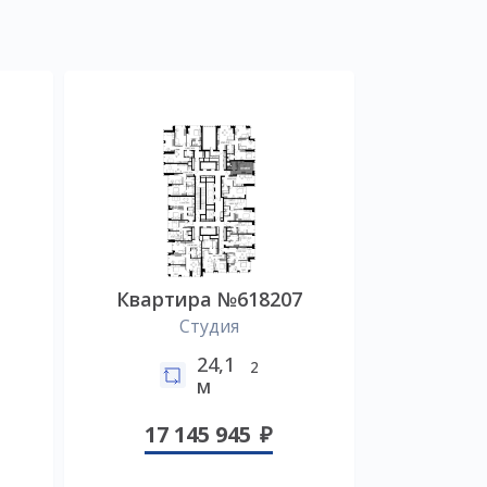
0
Квартира №618207
Студия
24,1
2
м
17 145 945