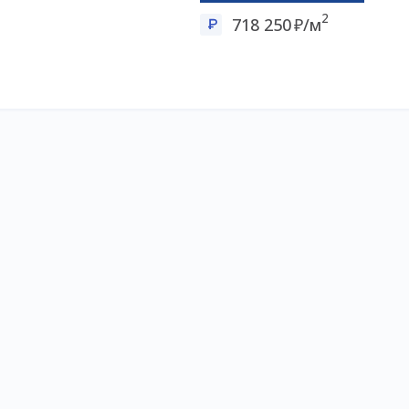
2
718 250
/м