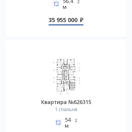
56,4
2
м
35 955 000
Квартира №626315
1 спальня
54
2
м