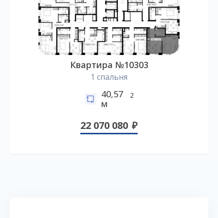
Квартира №10303
1 спальня
40,57
2
м
22 070 080