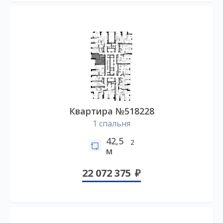
Квартира №518228
1 спальня
42,5
2
м
22 072 375