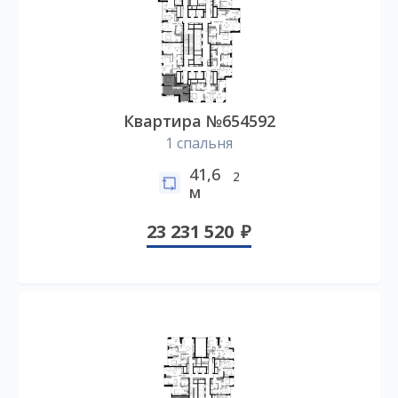
Квартира №654592
1 спальня
41,6
2
м
23 231 520