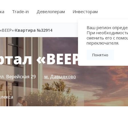
ка
Trade-in
Девелоперам
Инвесторам
Ваш регион определ
«ВЕЕР»
Квартира №32914
При необходимост
сменить его с пом
переключателя.
тал «ВЕЕР»
Понятно
ул. Верейская 29
м. Давыдково
плекса