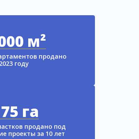
000 м²
партаментов продано
 2023 году
75 га
частков продано под
е проекты за 10 лет