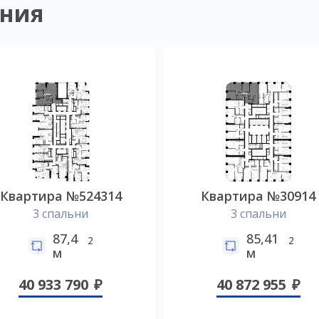
ния
Квартира №524314
Квартира №30914
3 спальни
3 спальни
87,4
85,41
2
2
м
м
40 933 790
40 872 955