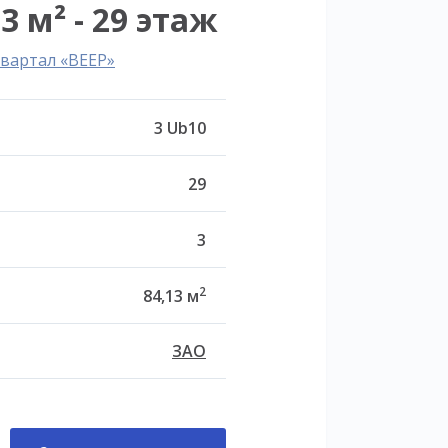
3 м² - 29 этаж
вартал «ВЕЕР»
3 Ub10
29
3
2
84,13 м
ЗАО