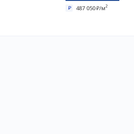
2
487 050
/м