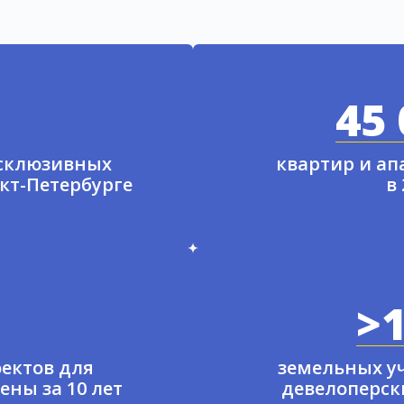
45 
ксклюзивных
квартир и а
нкт-Петербурге
в
>1
ектов для
земельных у
ены за 10 лет
девелоперски