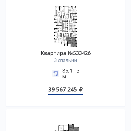
Квартира №533426
3 спальни
85,1
2
м
39 567 245