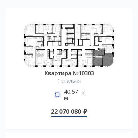
Квартира №10303
1 спальня
40,57
2
м
22 070 080