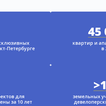
45 
ксклюзивных
квартир и а
нкт-Петербурге
в
>1
ектов для
земельных у
ены за 10 лет
девелоперски