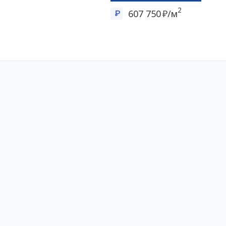
2
607 750
/м