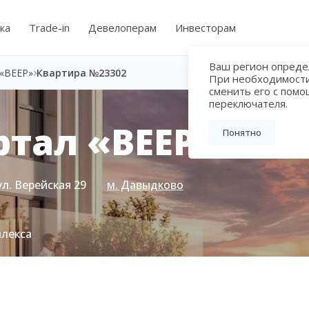
ка
Trade-in
Девелоперам
Инвесторам
Ваш регион определ
«ВЕЕР»
Квартира №23302
При необходимост
сменить его с пом
переключателя.
тал «ВЕЕР»
Понятно
ул. Верейская 29
м. Давыдково
плекса