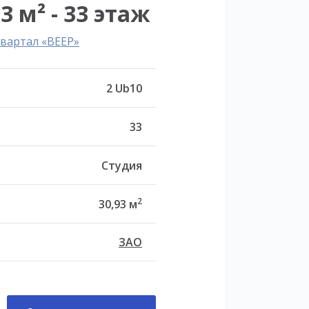
3 м² - 33 этаж
вартал «ВЕЕР»
2 Ub10
33
Студия
2
30,93 м
ЗАО