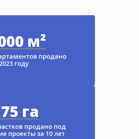
000 м²
партаментов продано
 2023 году
75 га
частков продано под
е проекты за 10 лет