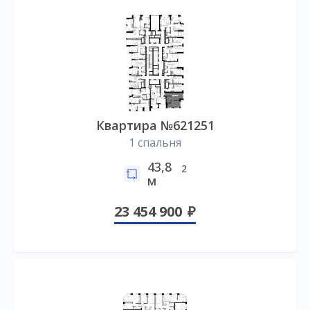
Квартира №621251
1 спальня
43,8
2
м
23 454 900