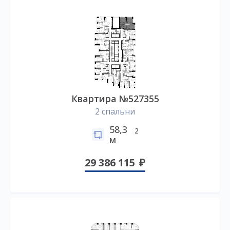
Квартира №527355
2 спальни
58,3
2
м
29 386 115