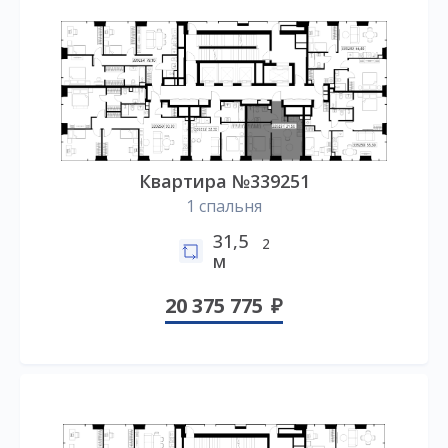
Квартира №339251
1 спальня
31,5
2
м
20 375 775