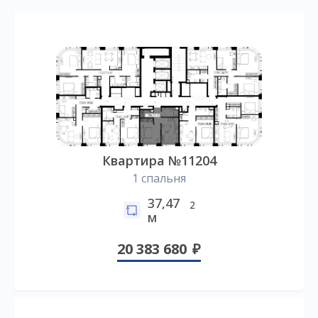
Квартира №11204
1 спальня
37,47
2
м
20 383 680