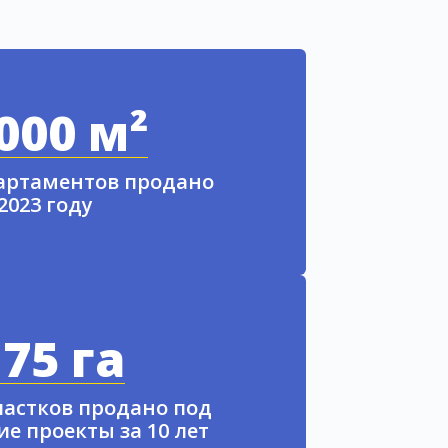
000 м²
партаментов продано
 2023 году
75 га
частков продано под
е проекты за 10 лет