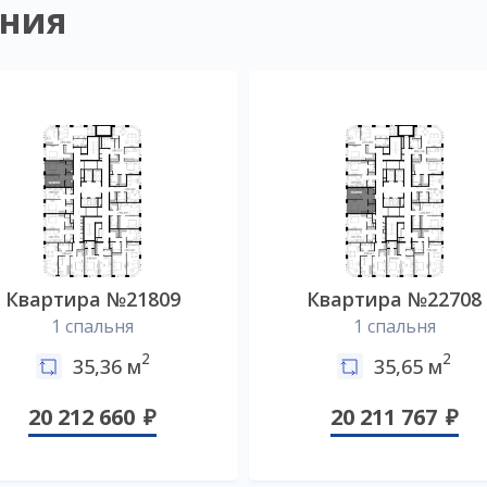
ния
Квартира №21809
Квартира №22708
1 спальня
1 спальня
2
2
35,36 м
35,65 м
20 212 660
20 211 767