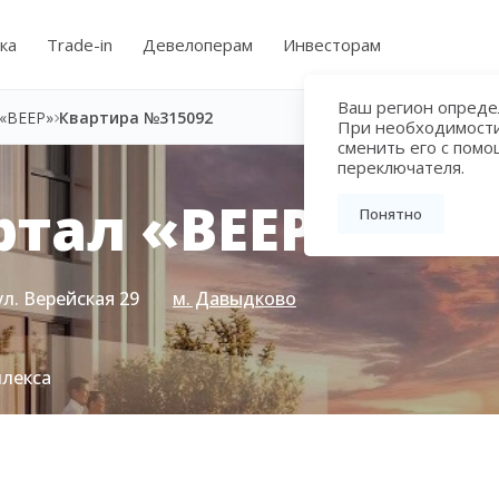
ка
Trade-in
Девелоперам
Инвесторам
Ваш регион определ
«ВЕЕР»
Квартира №315092
При необходимост
сменить его с пом
переключателя.
тал «ВЕЕР»
Понятно
ул. Верейская 29
м. Давыдково
плекса