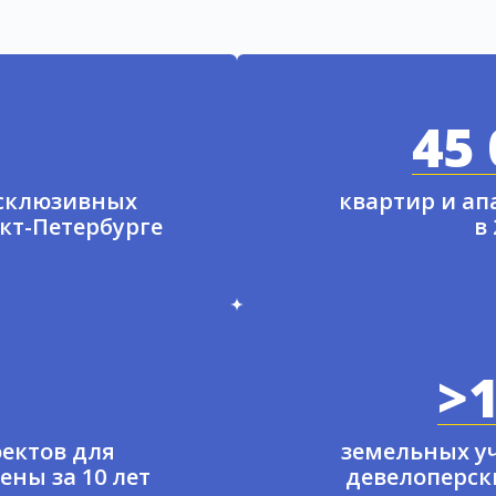
45 
ксклюзивных
квартир и а
нкт-Петербурге
в
>1
ектов для
земельных у
ены за 10 лет
девелоперски