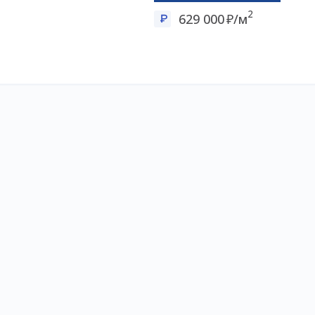
2
629 000
/м