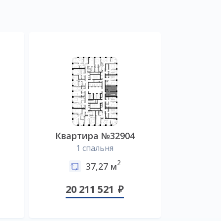
Квартира №32904
1 спальня
2
37,27 м
20 211 521