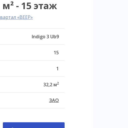
 м² - 15 этаж
вартал «ВЕЕР»
Indigo 3 Ub9
15
1
2
32,2 м
ЗАО