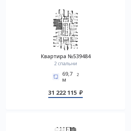
Квартира №539484
2 спальни
69,7
2
м
31 222 115