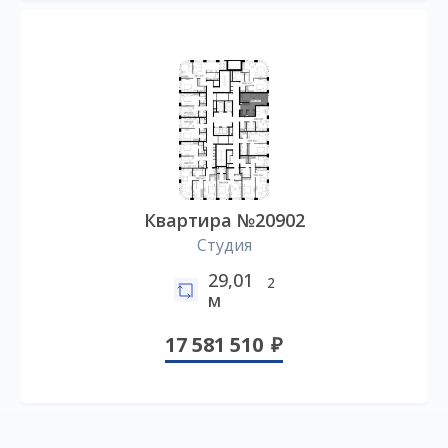
Квартира №20902
Студия
29,01
2
м
17 581 510