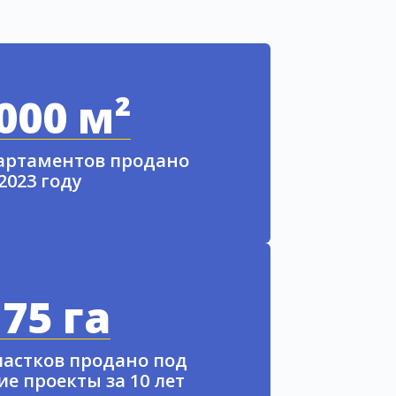
000 м²
партаментов продано
 2023 году
75 га
частков продано под
е проекты за 10 лет