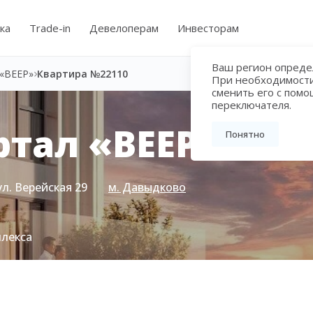
ка
Trade-in
Девелоперам
Инвесторам
Ваш регион определ
«ВЕЕР»
Квартира №22110
При необходимост
сменить его с пом
переключателя.
тал «ВЕЕР»
Понятно
ул. Верейская 29
м. Давыдково
плекса