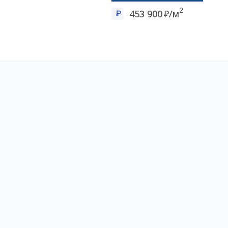
2
453 900
/м