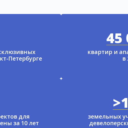
45 
ксклюзивных
квартир и а
нкт-Петербурге
в
>1
ектов для
земельных у
ены за 10 лет
девелоперски