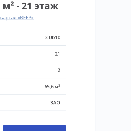
 м² - 21 этаж
вартал «ВЕЕР»
2 Ub10
21
2
2
65,6 м
ЗАО