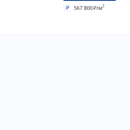
2
567 800
/м