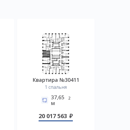
2
Квартира №30411
1 спальня
37,65
2
м
20 017 563