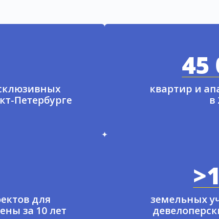
45 
ксклюзивных
квартир и а
нкт-Петербурге
в
>1
ектов для
земельных у
ены за 10 лет
девелоперски