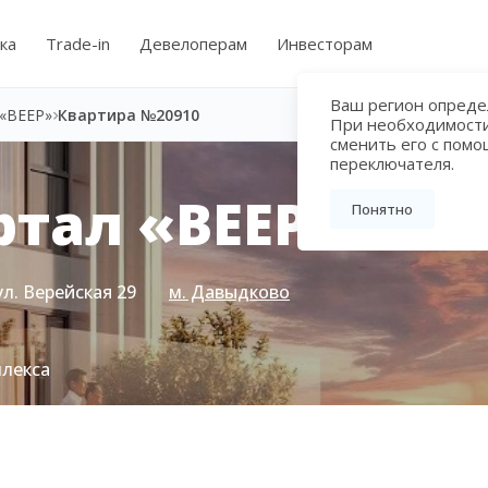
ка
Trade-in
Девелоперам
Инвесторам
Ваш регион определ
«ВЕЕР»
Квартира №20910
При необходимост
сменить его с пом
переключателя.
тал «ВЕЕР»
Понятно
ул. Верейская 29
м. Давыдково
плекса