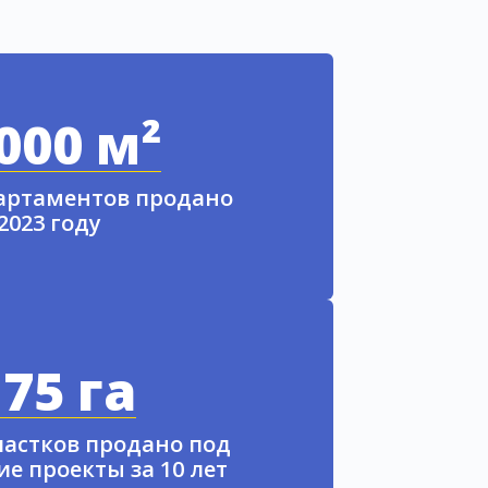
000 м²
партаментов продано
 2023 году
75 га
частков продано под
е проекты за 10 лет