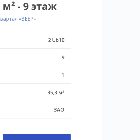
 м² - 9 этаж
вартал «ВЕЕР»
2 Ub10
9
1
2
35,3 м
ЗАО