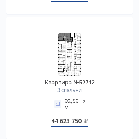
Квартира №52712
3 спальни
92,59
2
м
44 623 750