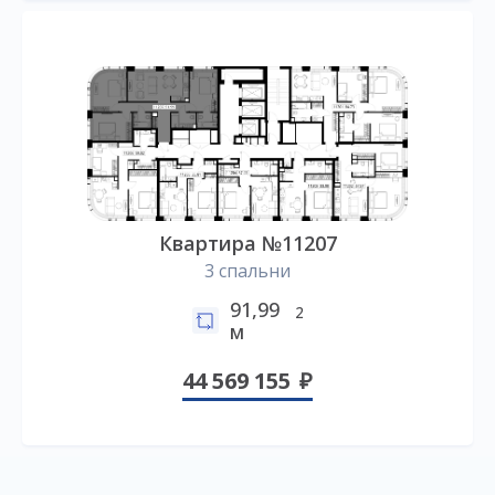
Квартира №11207
3 спальни
91,99
2
м
44 569 155