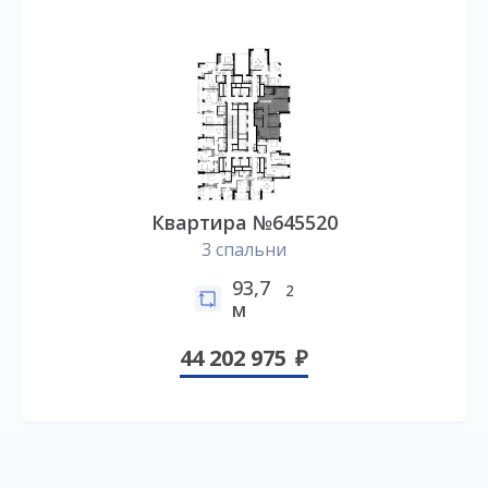
Квартира №645520
3 спальни
93,7
2
м
44 202 975