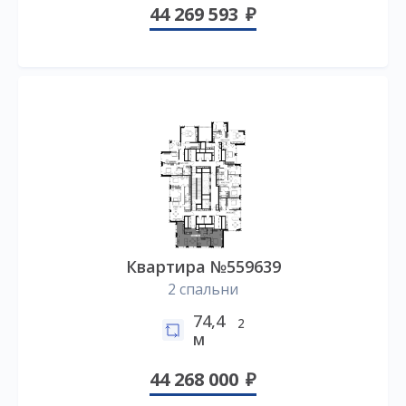
44 269 593
Квартира №559639
2 спальни
74,4
2
м
44 268 000