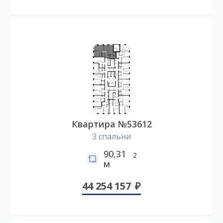
Квартира №53612
3 спальни
90,31
2
м
44 254 157