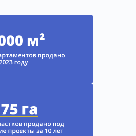
000 м²
партаментов продано
 2023 году
75 га
частков продано под
е проекты за 10 лет