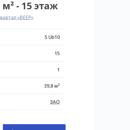
 м² - 15 этаж
вартал «ВЕЕР»
5 Ub10
15
1
2
39,8 м
ЗАО