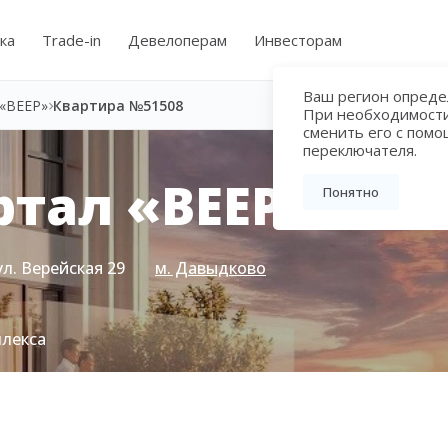
ка
Trade-in
Девелоперам
Инвесторам
Ваш регион определ
«ВЕЕР»
Квартира №51508
При необходимост
сменить его с пом
переключателя.
тал «ВЕЕР»
Понятно
ул. Верейская 29
м. Давыдково
плекса