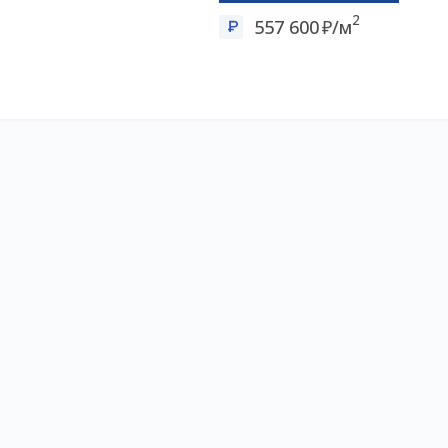
2
557 600
/м