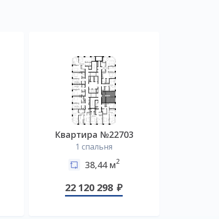
5
Квартира №22703
1 спальня
2
38,44 м
22 120 298