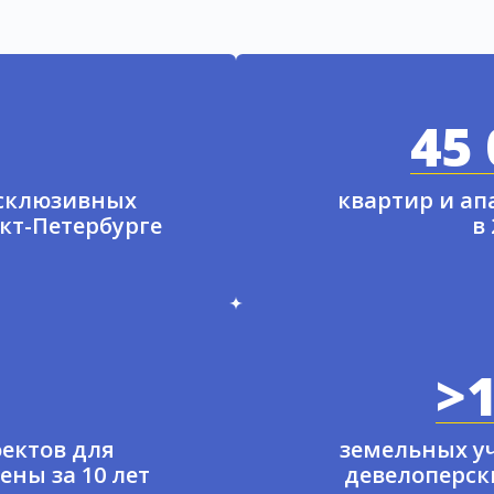
45 
ксклюзивных
квартир и а
нкт-Петербурге
в
>1
ектов для
земельных у
ены за 10 лет
девелоперски