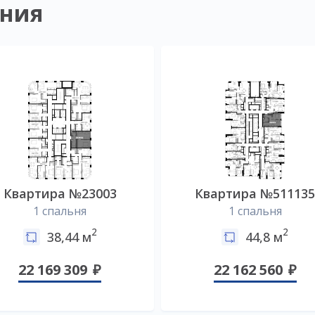
ния
Квартира №23003
Квартира №51113
1 спальня
1 спальня
2
2
38,44 м
44,8 м
22 169 309
22 162 560