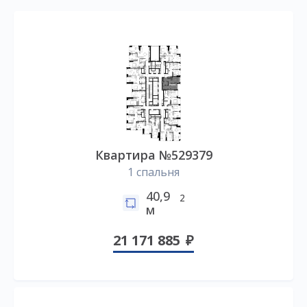
Квартира №529379
1 спальня
40,9
2
м
21 171 885