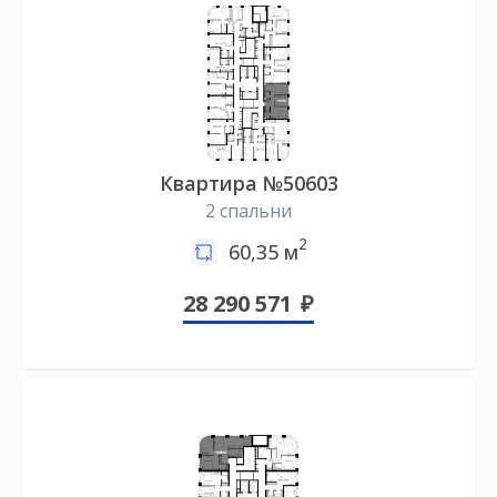
Квартира №50603
2 спальни
2
60,35 м
28 290 571