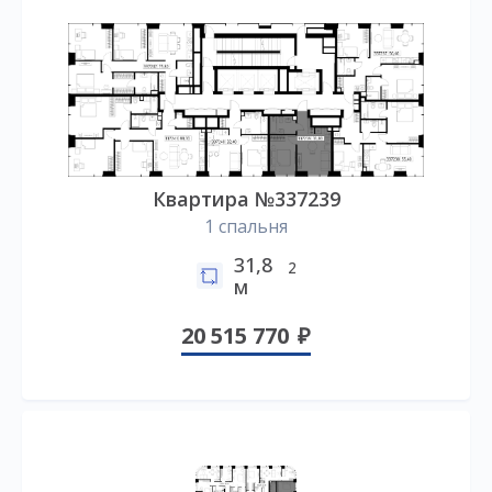
Квартира №337239
1 спальня
31,8
2
м
20 515 770