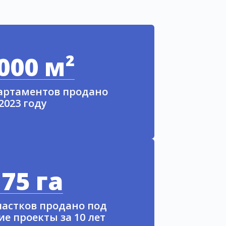
000 м²
партаментов продано
 2023 году
75 га
частков продано под
е проекты за 10 лет