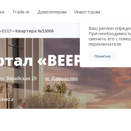
ка
Trade-in
Девелоперам
Инвесторам
Ваш регион определ
«ВЕЕР»
Квартира №53006
При необходимост
сменить его с пом
переключателя.
тал «ВЕЕР»
Понятно
ул. Верейская 29
м. Давыдково
плекса