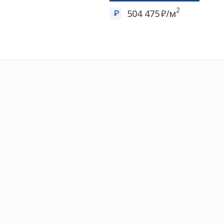
2
504 475
/м