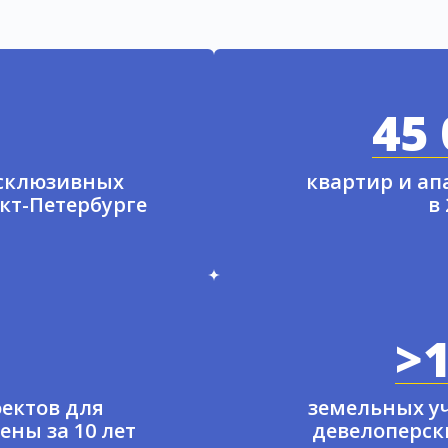
45 
ксклюзивных
квартир и а
нкт-Петербурге
в
>1
ектов для
земельных у
ены за 10 лет
девелоперски