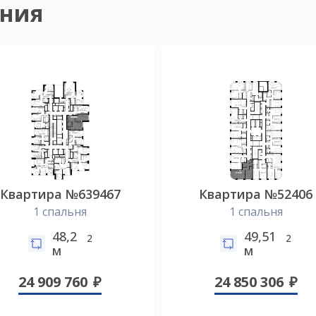
ния
Квартира №639467
Квартира №52406
1 спальня
1 спальня
48,2
49,51
2
2
м
м
24 909 760
24 850 306