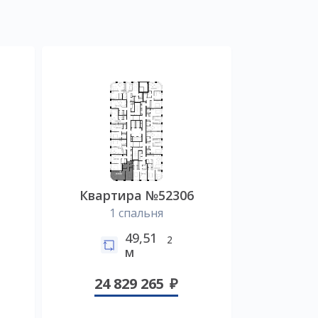
Квартира №52306
1 спальня
49,51
2
м
24 829 265