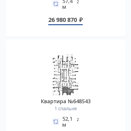
57,4
2
м
26 980 870
Квартира №648543
1 спальня
52,1
2
м