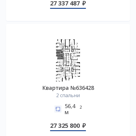
27 337 487
Квартира №636428
2 спальни
56,4
2
м
27 325 800