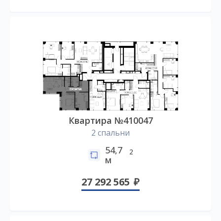
Квартира №410047
2 спальни
54,7
2
м
27 292 565