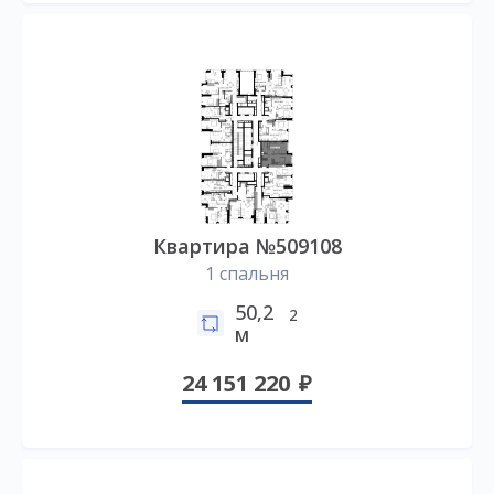
Квартира №509108
1 спальня
50,2
2
м
24 151 220