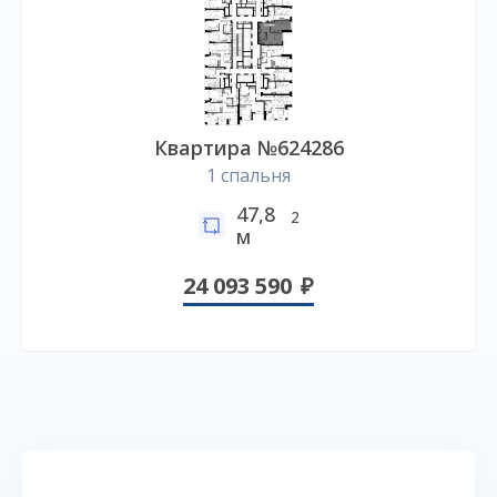
Квартира №624286
1 спальня
47,8
2
м
24 093 590