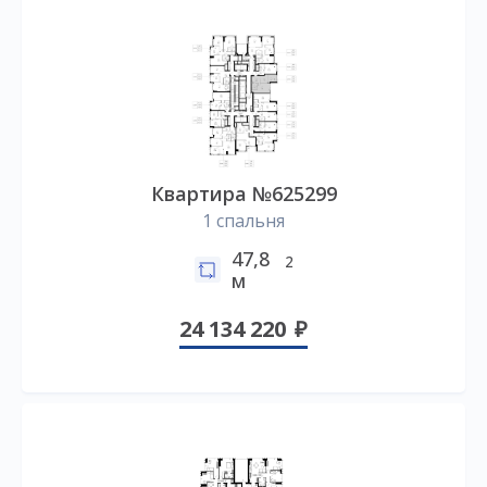
Квартира №625299
1 спальня
47,8
2
м
24 134 220