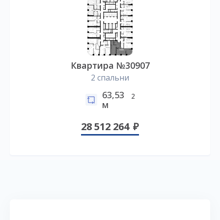
Квартира №30907
2 спальни
63,53
2
м
28 512 264