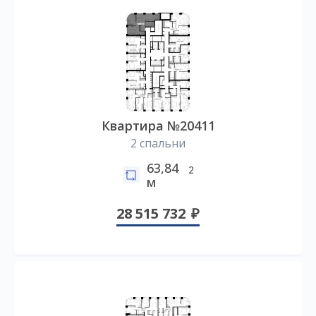
Квартира №20411
2 спальни
63,84
2
м
28 515 732