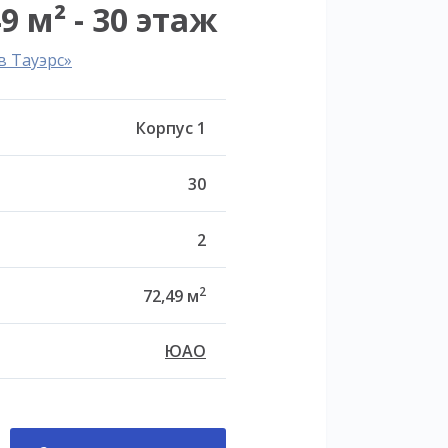
9 м² - 30 этаж
в Тауэрс»
Корпус 1
30
2
2
72,49 м
ЮАО