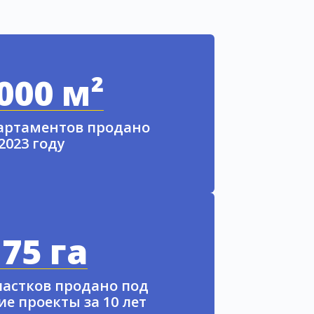
000 м²
партаментов продано
 2023 году
75 га
частков продано под
е проекты за 10 лет