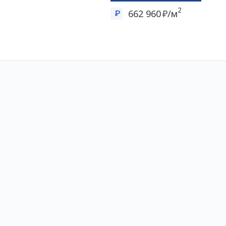
2
662 960
/м