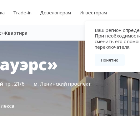
ка
Trade-in
Девелоперам
Инвесторам
Ваш регион определ
с»
Квартира
При необходимост
сменить его с пом
переключателя.
ауэрс»
Понятно
 пр., 21/6
м. Ленинский проспект
плекса