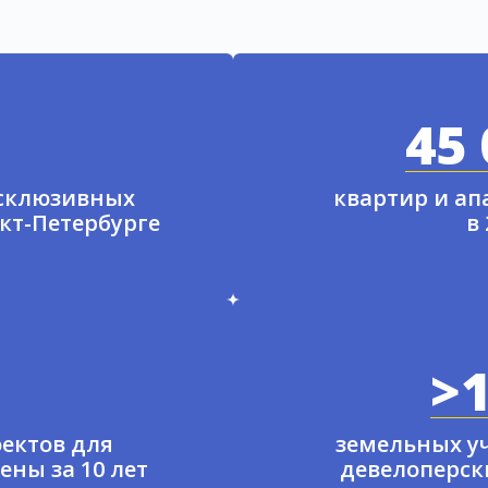
45 
ксклюзивных
квартир и а
нкт-Петербурге
в
>1
ектов для
земельных у
ены за 10 лет
девелоперски